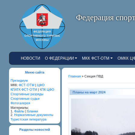
Федерация спорт
НОВОСТИ
О ФЕДЕРАЦИИ
МКК ФСТ-ОТМ
ОМКК Ц
Меню сайта
Главная
»
Секция ПВД
Президиум
МКК:
ФСТ-ОТМ
|
ЦФО
КПАТК ФСТ-ОТМ
|
КПК ЦФО
Планы на март 2024
Cпортивные разряды
Спортивные судьи
Фотогалерея
Материалы:
1.
Файлы
|
Бланки
2.
Нормативные документы
Туристская литература
Разделы новостей