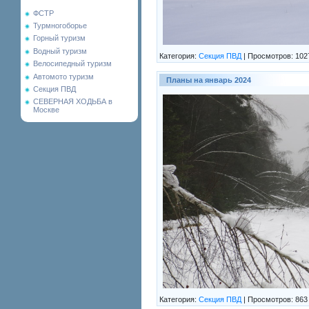
ФСТР
Турмногоборье
Горный туризм
Водный туризм
Категория:
Секция ПВД
|
Просмотров:
102
Велосипедный туризм
Автомото туризм
Планы на январь 2024
Секция ПВД
СЕВЕРНАЯ ХОДЬБА в
Москве
Категория:
Секция ПВД
|
Просмотров:
863