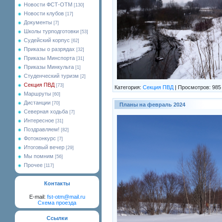
Новости ФСТ-ОТМ
[130]
Новости клубов
[17]
Документы
[7]
Школы турподготовки
[53]
Судейский корпус
[62]
Приказы о разрядах
[32]
Приказы Минспорта
[31]
Приказы Минкульта
[1]
Студенческий туризм
[2]
Секция ПВД
[73]
Категория:
Секция ПВД
|
Просмотров:
985
Маршруты
[60]
Дистанции
[70]
Планы на февраль 2024
Северная ходьба
[7]
Интересное
[31]
Поздравляем!
[82]
Фотоконкурс
[7]
Итоговый вечер
[29]
Мы помним
[56]
Прочее
[117]
Контакты
E-mail:
fst-otm@mail.ru
Схема проезда
Ссылки