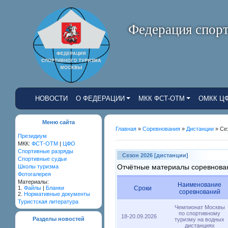
Федерация спорт
НОВОСТИ
О ФЕДЕРАЦИИ
МКК ФСТ-ОТМ
ОМКК Ц
Меню сайта
Главная
»
Соревнования
»
Дистанции
» Сез
Президиум
МКК:
ФСТ-ОТМ
|
ЦФО
Cпортивные разряды
Сезон 2026 [дистанции]
Спортивные судьи
Отчётные материалы соревнован
Школы туризма
Фотогалерея
Материалы:
Наименование
1.
Файлы
|
Бланки
Сроки
соревнований
2.
Нормативные документы
Туристская литература
Чемпионат Москвы
по спортивному
18-20.09.2026
Разделы новостей
туризму на водных
дистанциях