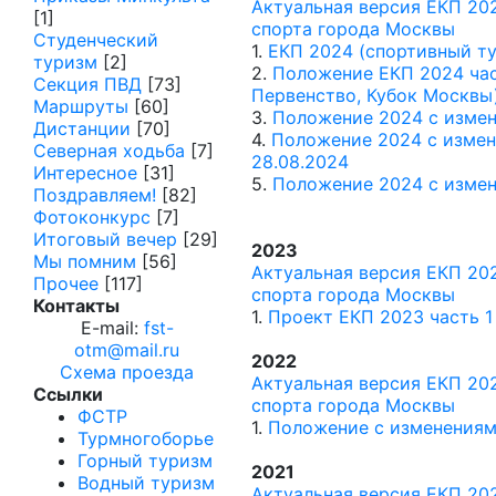
Актуальная версия ЕКП 20
[1]
спорта города Москвы
Студенческий
1.
ЕКП 2024 (спортивный ту
туризм
[2]
2.
Положение ЕКП 2024 час
Секция ПВД
[73]
Первенство, Кубок Москвы
Маршруты
[60]
3.
Положение 2024 с изме
Дистанции
[70]
4.
Положение 2024 с измене
Северная ходьба
[7]
28.08.2024
Интересное
[31]
5.
Положение 2024 с измен
Поздравляем!
[82]
Фотоконкурс
[7]
Итоговый вечер
[29]
2023
Мы помним
[56]
Актуальная версия ЕКП 20
Прочее
[117]
спорта города Москвы
Контакты
1.
Проект ЕКП 2023 часть 1
E-mail:
fst-
otm@mail.ru
2022
Схема проезда
Актуальная версия ЕКП 20
Ссылки
спорта города Москвы
ФСТР
1.
Положение с изменения
Турмногоборье
Горный туризм
2021
Водный туризм
Актуальная версия ЕКП 202