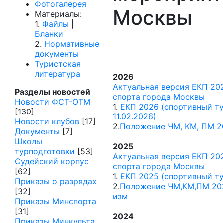
Фотогалерея
Москвы
Материалы:
1.
Файлы
|
Бланки
2.
Нормативные
документы
Туристская
литература
2026
Актуальная версия ЕКП 20
Разделы новостей
спорта города Москвы
Новости ФСТ-ОТМ
1.
ЕКП 2026 (спортивный ту
[130]
11.02.2026)
Новости клубов
[17]
2.
Положение ЧМ, КМ, ПМ 2
Документы
[7]
Школы
2025
турподготовки
[53]
Актуальная версия ЕКП 20
Судейский корпус
спорта города Москвы
[62]
1.
ЕКП 2025 (спортивный ту
Приказы о разрядах
2.
Положение ЧМ,КМ,ПМ 202
[32]
изм
Приказы Минспорта
[31]
2024
Приказы Минкульта