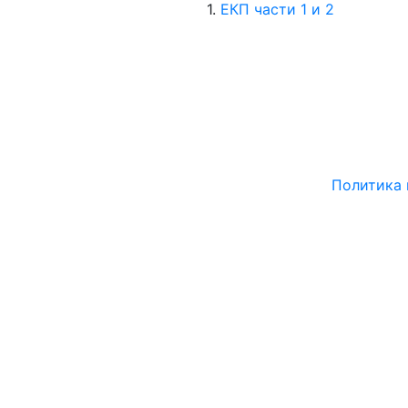
1.
ЕКП части 1 и 2
Региональная общественная организация "Федерация
Федерация спо
Политика 
Хо