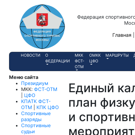
Федерация спортивного
Мос
Главная
НОВОСТИ
О
МКК
ОМКК
МАРШРУТЫ
ФЕДЕРАЦИИ
ФСТ-
ЦФО
ОТМ
Меню сайта
Президиум
Единый ка
МКК:
ФСТ-ОТМ
|
ЦФО
план физк
КПАТК ФСТ-
ОТМ
|
КПК ЦФО
и спортив
Cпортивные
разряды
Спортивные
мероприят
судьи