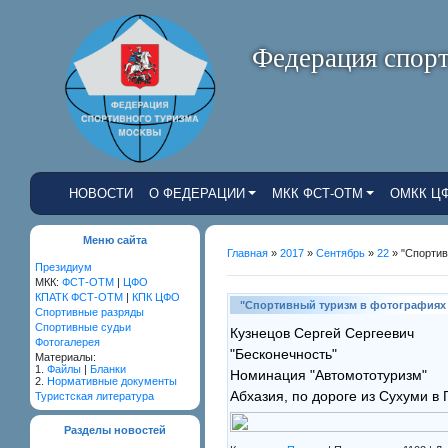
Федерация спорт
НОВОСТИ
О ФЕДЕРАЦИИ
МКК ФСТ-ОТМ
ОМКК Ц
Меню сайта
Главная
»
2017
»
Сентябрь
»
22
» "Спортив
Президиум
МКК:
ФСТ-ОТМ
|
ЦФО
КПАТК ФСТ-ОТМ
|
КПК ЦФО
"Спортивный туризм в фотографиях 
Cпортивные разряды
Спортивные судьи
Кузнецов Сергей Сергеевич
Фотогалерея
"Бесконечность"
Материалы:
1.
Файлы
|
Бланки
Номинация "Автомототуризм"
2.
Нормативные документы
Абхазия, по дороге из Сухуми в 
Туристская литература
Разделы новостей