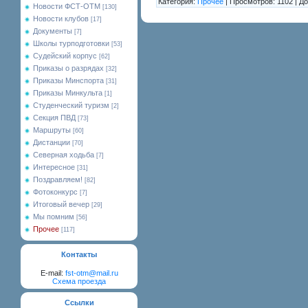
Категория:
Прочее
| Просмотров: 1102 | Д
Новости ФСТ-ОТМ
[130]
Новости клубов
[17]
Документы
[7]
Школы турподготовки
[53]
Судейский корпус
[62]
Приказы о разрядах
[32]
Приказы Минспорта
[31]
Приказы Минкульта
[1]
Студенческий туризм
[2]
Секция ПВД
[73]
Маршруты
[60]
Дистанции
[70]
Северная ходьба
[7]
Интересное
[31]
Поздравляем!
[82]
Фотоконкурс
[7]
Итоговый вечер
[29]
Мы помним
[56]
Прочее
[117]
Контакты
E-mail:
fst-otm@mail.ru
Схема проезда
Ссылки