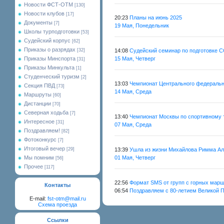
Новости ФСТ-ОТМ
[130]
Новости клубов
[17]
20:23
Планы на июнь 2025
Документы
[7]
19 Мая, Понедельник
Школы турподготовки
[53]
Судейский корпус
[62]
Приказы о разрядах
[32]
14:08
Судейский семинар по подготовке С
Приказы Минспорта
15 Мая, Четверг
[31]
Приказы Минкульта
[1]
Студенческий туризм
[2]
13:03
Чемпионат Центрального федерально
Секция ПВД
[73]
14 Мая, Среда
Маршруты
[60]
Дистанции
[70]
Северная ходьба
[7]
13:40
Чемпионат Москвы по спортивному 
Интересное
[31]
07 Мая, Среда
Поздравляем!
[82]
Фотоконкурс
[7]
Итоговый вечер
[29]
13:39
Ушла из жизни Михайлова Римма А
Мы помним
01 Мая, Четверг
[56]
Прочее
[117]
22:56
Формат SMS от групп с горных мар
Контакты
06:54
Поздравляем с 80-летием Великой 
E-mail:
fst-otm@mail.ru
Схема проезда
Ссылки