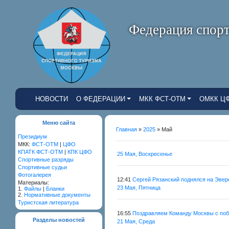
Федерация спорт
НОВОСТИ
О ФЕДЕРАЦИИ
МКК ФСТ-ОТМ
ОМКК Ц
Меню сайта
Главная
»
2025
»
Май
Президиум
МКК:
ФСТ-ОТМ
|
ЦФО
КПАТК ФСТ-ОТМ
|
КПК ЦФО
25 Мая, Воскресенье
Cпортивные разряды
Спортивные судьи
Фотогалерея
12:41
Сергей Рязанский поднялся на Эвер
Материалы:
23 Мая, Пятница
1.
Файлы
|
Бланки
2.
Нормативные документы
Туристская литература
16:55
Поздравляем Команду Москвы с поб
Разделы новостей
21 Мая, Среда