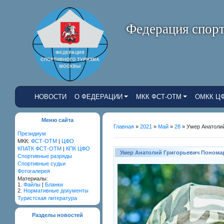
Федерация спорт
НОВОСТИ
О ФЕДЕРАЦИИ
МКК ФСТ-ОТМ
ОМКК Ц
Меню сайта
Главная
»
2021
»
Май
»
28
» Умер Анатоли
Президиум
МКК:
ФСТ-ОТМ
|
ЦФО
КПАТК ФСТ-ОТМ
|
КПК ЦФО
Умер Анатолий Григорьевич Понома
Cпортивные разряды
Спортивные судьи
Фотогалерея
Материалы:
1.
Файлы
|
Бланки
2.
Нормативные документы
Туристская литература
Разделы новостей