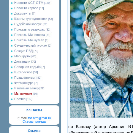
Новости ФСТ-ОТМ
[130]
Новости клубов
[17]
Документы
[7]
Школы турподготовки
[53]
Судейский корпус
[62]
Приказы о разрядах
[32]
Приказы Минспорта
[31]
Приказы Минкульта
[1]
Студенческий туризм
[2]
Секция ПВД
[73]
Маршруты
[60]
Дистанции
[70]
Северная ходьба
[7]
Интересное
[31]
Поздравляем!
[82]
Фотоконкурс
[7]
Итоговый вечер
[29]
Мы помним
[56]
Прочее
[117]
Контакты
E-mail:
fst-otm@mail.ru
Схема проезда
по Кавказу (автор Арсенин В.
Ссылки
«Заслуженный путешественник Р