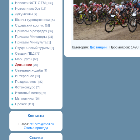
Новости ФСТ-ОТМ
[130]
Новости клубов
[17]
Документы
[7]
Школы турподготовки
[53]
Судейский корпус
[62]
Приказы о разрядах
[32]
Приказы Минспорта
[31]
Приказы Минкульта
[1]
Категория:
Дистанции
| Просмотров: 1493 
Студенческий туризм
[2]
Секция ПВД
[73]
Маршруты
[60]
Дистанции
[70]
Северная ходьба
[7]
Интересное
[31]
Поздравляем!
[82]
Фотоконкурс
[7]
Итоговый вечер
[29]
Мы помним
[56]
Прочее
[117]
Контакты
E-mail:
fst-otm@mail.ru
Схема проезда
Ссылки