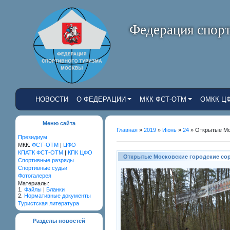
Федерация спорт
НОВОСТИ
О ФЕДЕРАЦИИ
МКК ФСТ-ОТМ
ОМКК Ц
Меню сайта
Главная
»
2019
»
Июнь
»
24
» Открытые Мо
Президиум
МКК:
ФСТ-ОТМ
|
ЦФО
КПАТК ФСТ-ОТМ
|
КПК ЦФО
Открытые Московские городские со
Cпортивные разряды
Спортивные судьи
Фотогалерея
Материалы:
1.
Файлы
|
Бланки
2.
Нормативные документы
Туристская литература
Разделы новостей