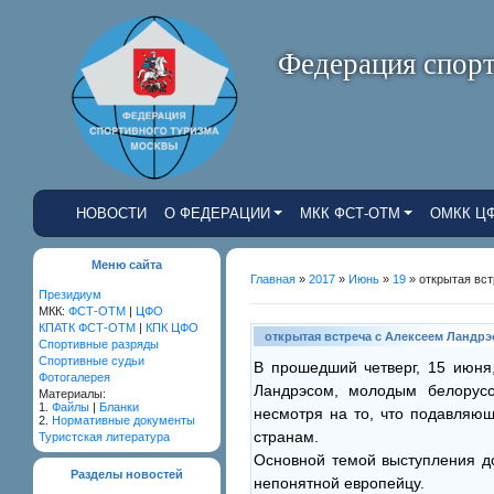
Федерация спорт
НОВОСТИ
О ФЕДЕРАЦИИ
МКК ФСТ-ОТМ
ОМКК Ц
Меню сайта
Главная
»
2017
»
Июнь
»
19
» открытая вс
Президиум
МКК:
ФСТ-ОТМ
|
ЦФО
КПАТК ФСТ-ОТМ
|
КПК ЦФО
открытая встреча с Алексеем Ландр
Cпортивные разряды
Спортивные судьи
В прошедший четверг, 15 июня
Фотогалерея
Ландрэсом, молодым белорусс
Материалы:
1.
Файлы
|
Бланки
несмотря на то, что подавляю
2.
Нормативные документы
странам.
Туристская литература
Основной темой выступления до
Разделы новостей
непонятной европейцу.