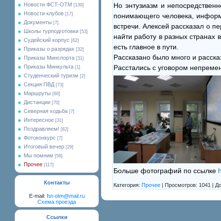
Новости ФСТ-ОТМ
Но энтузиазм и непосредственн
[130]
Новости клубов
[17]
понимающего человека, информа
Документы
[7]
встречи. Алексей рассказал о п
Школы турподготовки
[53]
найти работу в разных странах 
Судейский корпус
[62]
есть главное в пути.
Приказы о разрядах
[32]
Рассказано было много и расска
Приказы Минспорта
[31]
Приказы Минкульта
Расстались с уговором непремен
[1]
Студенческий туризм
[2]
Секция ПВД
[73]
Маршруты
[60]
Дистанции
[70]
Северная ходьба
[7]
Интересное
[31]
Поздравляем!
[82]
Фотоконкурс
[7]
Итоговый вечер
[29]
Мы помним
[56]
Прочее
[117]
Больше фотографий по ссылке
Контакты
Категория:
Прочее
| Просмотров: 1041 | Д
E-mail:
fst-otm@mail.ru
Схема проезда
Ссылки