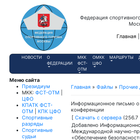
Федерация спортивного
Мос
Главная
НОВОСТИ
О
МКК
ОМКК
МАРШРУТЫ
ФЕДЕРАЦИИ
ФСТ-
ЦФО
ОТМ
Меню сайта
Президиум
Главная
»
Файлы
»
Прочие 
МКК:
ФСТ-ОТМ
|
ЦФО
Информационное письмо 
КПАТК ФСТ-
конференции
ОТМ
|
КПК ЦФО
Cпортивные
[
Скачать с сервера
(256.7 
разряды
Добавлено Информационно
Спортивные
Международной научно-пр
судьи
«Обеспечение безопасност