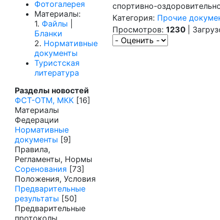
Фотогалерея
спортивно-оздоровительн
Материалы:
Категория:
Прочие докум
1.
Файлы
|
Просмотров:
1230
| Загру
Бланки
2.
Нормативные
документы
Туристская
литература
Разделы новостей
ФСТ-ОТМ, МКК
[16]
Материалы
Федерации
Нормативные
документы
[9]
Правила,
Регламенты, Нормы
Соренования
[73]
Положения, Условия
Предварительные
результаты
[50]
Предварительные
протоколы